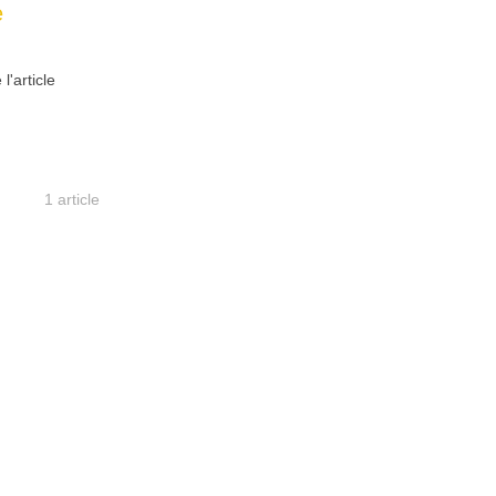
e
 l'article
1 article