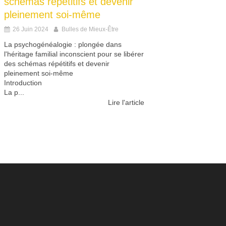
schémas répétitifs et devenir
pleinement soi-même
26 Juin 2024
Bulles de Mieux-Être
La psychogénéalogie : plongée dans
l'héritage familial inconscient pour se libérer
des schémas répétitifs et devenir
pleinement soi-même
Introduction
La p...
Lire l'article